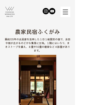
​農家民宿ふくがみ
築約135年の古民家を活用した１日１組限定の宿で、水田
や畑が広がるのどかな集落に立地。１階にはいろり、ま
きストーブを備え、８畳や10畳の寝室など４部屋があり
ます。