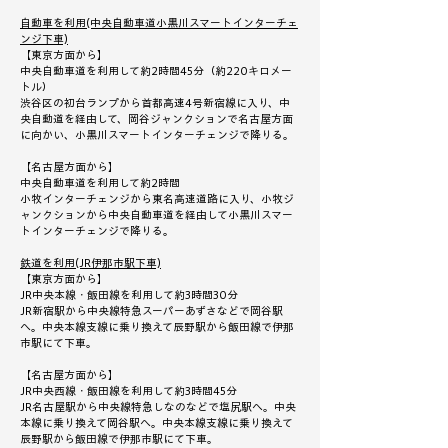
自動車を利用(中央自動車道小黒川スマートインターチェ
ンジ下車)
​【東京方面から】
中央自動車道を利用して約2時間45分（約220キロメー
トル）
渋谷区の初台ランプから首都高速4号新宿線に入り、中
央自動道を経由して、岡谷ジャンクションで名古屋方面
に向かい、小黒川スマートインターチェンジで降りる。
【名古屋方面から】
中央自動車道を利用して約2時間
小牧インターチェンジから東名高速道路に入り、小牧ジ
ャンクションから中央自動車道を経由して小黒川スマー
トインターチェンジで降りる。
鉄道を利用(JR伊那市駅下車)​
【東京方面から】
JR中央本線・飯田線を利用して約3時間30分
JR新宿駅から中央線特急スーパーあずさなどで岡谷駅
へ。中央本線支線に乗り換えて辰野駅から飯田線で伊那
市駅にて下車。
【名古屋方面から】
JR中央西線・飯田線を利用して約3時間45分
JR名古屋駅から中央線特急しなのなどで塩尻駅へ。中央
本線に乗り換えて岡谷駅へ。中央本線支線に乗り換えて
辰野駅から飯田線で伊那市駅にて下車。