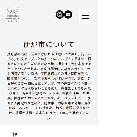
​伊那市について
長野県の南部（南信と呼ばれる地域）に位置し、南アル
プス、中央アルプスという二つのアルプスに囲まれ、緑
や水に恵まれた自然豊かな土地。標高は、伊那市役所あ
たりで632メートル、東京都墨田区にあるスカイツリー
と同等の高さにあり、年間を通しての日照時間が長く、
降雪量が少ない、冷涼で暮らしやすい街です。東京・名
古屋のほぼ中間に位置していて、車や高速バスでの都市
部へのアクセスも良いこともあり、移住先としても人気
が高く、特色ある教育や、デジタル技術を活用した事
業、医療にも力を入れています。薪・ペレットストーブ
や水力発電の推進など、脱炭素・地球温暖化対策、再生
可能エネルギーにも取り組み、地域の資源に磨きをか
け、循環が連鎖するまちを目指して歩みを進めていま
す。