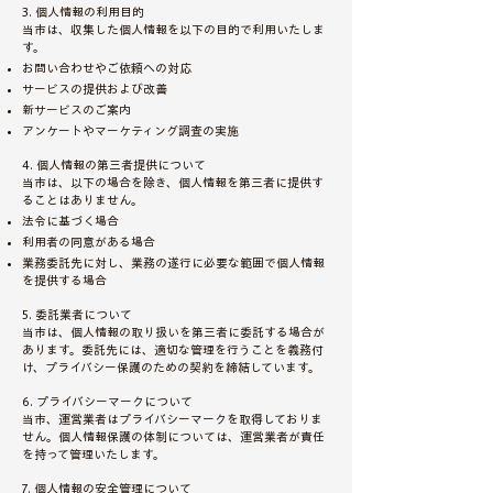
3. 個人情報の利用目的
当市は、収集した個人情報を以下の目的で利用いたしま
す。
お問い合わせやご依頼への対応
サービスの提供および改善
新サービスのご案内
アンケートやマーケティング調査の実施
4. 個人情報の第三者提供について
当市は、以下の場合を除き、個人情報を第三者に提供す
ることはありません。
法令に基づく場合
利用者の同意がある場合
業務委託先に対し、業務の遂行に必要な範囲で個人情報
を提供する場合
5. 委託業者について
当市は、個人情報の取り扱いを第三者に委託する場合が
あります。委託先には、適切な管理を行うことを義務付
け、プライバシー保護のための契約を締結しています。
6. プライバシーマークについて
当市、運営業者はプライバシーマークを取得しておりま
せん。個人情報保護の体制については、運営業者が責任
を持って管理いたします。
7. 個人情報の安全管理について