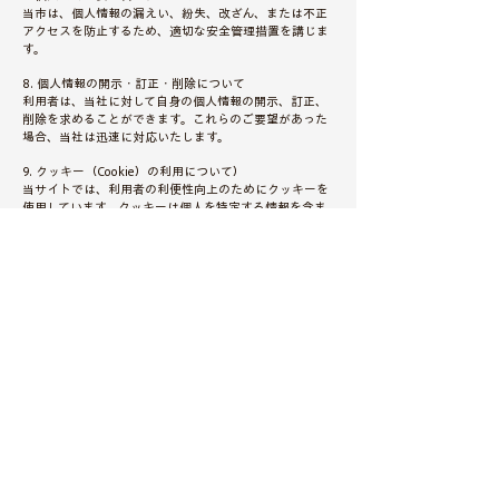
当市は、個人情報の漏えい、紛失、改ざん、または不正
アクセスを防止するため、適切な安全管理措置を講じま
す。
8. 個人情報の開示・訂正・削除について
利用者は、当社に対して自身の個人情報の開示、訂正、
削除を求めることができます。これらのご要望があった
場合、当社は迅速に対応いたします。
9. クッキー（Cookie）の利用について）
当サイトでは、利用者の利便性向上のためにクッキーを
使用しています。クッキーは個人を特定する情報を含ま
ないため、利用者のプライバシーが侵害されることはあ
りません。
10. プライバシーポリシーの改定について
当市は、必要に応じて本プライバシーポリシーを改定す
ることがあります。改定が行われた場合は、当サイトに
てお知らせいたします。
11. お問い合わせ
本プライバシーポリシーに関するお問い合わせは、以下
の窓口までお願いいたします。
伊那バス観光ワーケーションサービスデスク
電話 0265-98-8489​