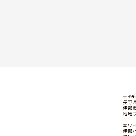
〒396
長野県
伊那市
地域
本ワ
伊那