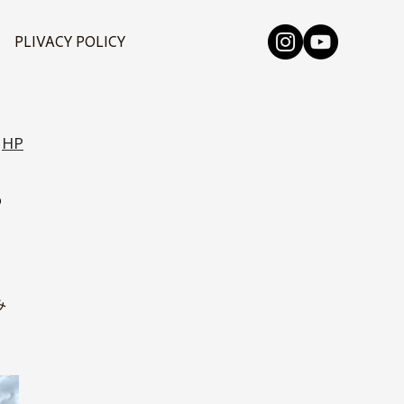
PLIVACY POLICY
HP
の
、
、
み