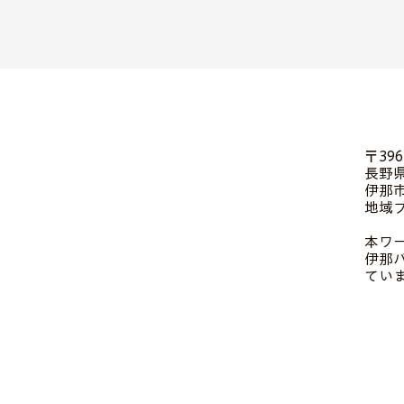
〒396
長野県
伊那市
地域
本ワ
伊那
てい