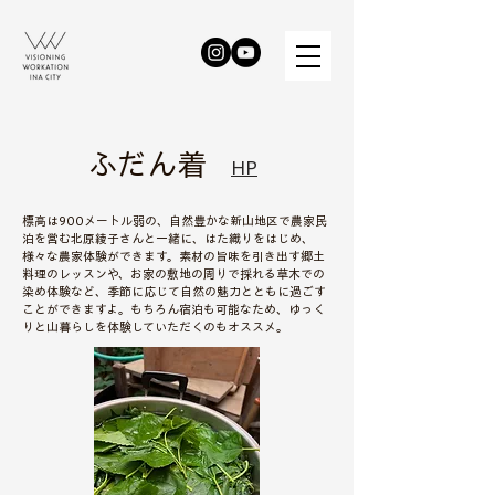
ふだん着
HP
標高は900メートル弱の、自然豊かな新山地区で農家民
泊を営む北原綾子さんと一緒に、はた織りをはじめ、
様々な農家体験ができます。素材の旨味を引き出す郷土
料理のレッスンや、お家の敷地の周りで採れる草木での
染め体験など、季節に応じて自然の魅力とともに過ごす
ことができますよ。もちろん宿泊も可能なため、ゆっく
りと山暮らしを体験していただくのもオススメ。